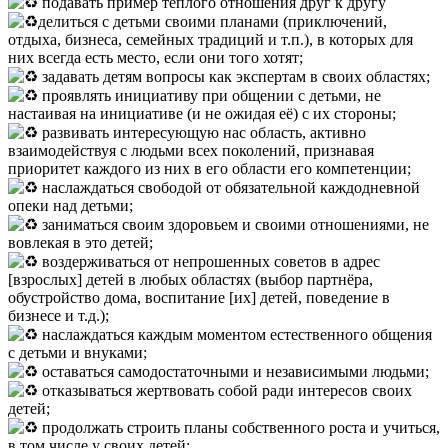
подавать пример тёплого отношения друг к другу
делиться с детьми своими планами (приключений,
отдыха, бизнеса, семейных традиций и т.п.), в которых для
них всегда есть место, если они того хотят;
задавать детям вопросы как экспертам в своих областях;
проявлять инициативу при общении с детьми, не
настаивая на инициативе (и не ожидая её) с их стороны;
развивать интересующую нас область, активно
взаимодействуя с людьми всех поколений, признавая
приоритет каждого из них в его области его компетенции;
наслаждаться свободой от обязательной каждодневной
опеки над детьми;
заниматься своим здоровьем и своими отношениями, не
вовлекая в это детей;
воздерживаться от непрошенных советов в адрес
[взрослых] детей в любых областях (выбор партнёра,
обустройство дома, воспитание [их] детей, поведение в
бизнесе и т.д.);
наслаждаться каждым моментом естественного общения
с детьми и внуками;
оставаться самодостаточными и независимыми людьми;
отказываться жертвовать собой ради интересов своих
детей;
продолжать строить планы собственного роста и учиться,
в том числе у своих детей;