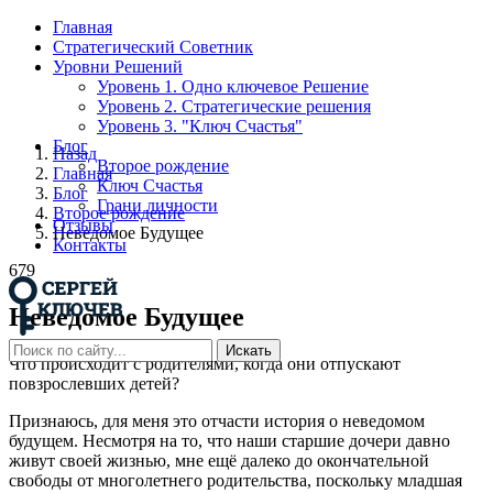
Главная
Стратегический Советник
Уровни Решений
Уровень 1. Одно ключевое Решение
Уровень 2. Стратегические решения
Уровень 3. "Ключ Счастья"
Блог
Назад
Второе рождение
Главная
Ключ Счастья
Блог
Грани личности
Второе рождение
Отзывы
Неведомое Будущее
Контакты
679
Неведомое Будущее
Искать
Что происходит с родителями, когда они отпускают
повзрослевших детей?
Признаюсь, для меня это отчасти история о неведомом
будущем. Несмотря на то, что наши старшие дочери давно
живут своей жизнью, мне ещё далеко до окончательной
свободы от многолетнего родительства, поскольку младшая