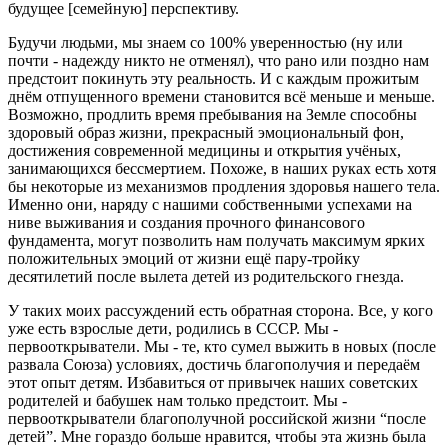
будущее [семейную] перспективу.
Будучи людьми, мы знаем со 100% уверенностью (ну или
почти - надежду никто не отменял), что рано или поздно нам
предстоит покинуть эту реальность. И с каждым прожитым
днём отпущенного времени становится всё меньше и меньше.
Возможно, продлить время пребывания на Земле способны
здоровый образ жизни, прекрасный эмоциональный фон,
достижения современной медицины и открытия учёных,
занимающихся бессмертием. Похоже, в наших руках есть хотя
бы некоторые из механизмов продления здоровья нашего тела.
Именно они, наряду с нашими собственными успехами на
ниве выживания и создания прочного финансового
фундамента, могут позволить нам получать максимум ярких
положительных эмоций от жизни ещё пару-тройку
десятилетий после вылета детей из родительского гнезда.
У таких моих рассуждений есть обратная сторона. Все, у кого
уже есть взрослые дети, родились в СССР. Мы -
первооткрыватели. Мы - те, кто сумел выжить в новых (после
развала Союза) условиях, достичь благополучия и передаём
этот опыт детям. Избавиться от привычек наших советских
родителей и бабушек нам только предстоит. Мы -
первооткрыватели благополучной российской жизни “после
детей”. Мне гораздо больше нравится, чтобы эта жизнь была