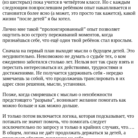
(из шестерых) пока учится в четвёртом классе. Но с каждым
следующим повзрослевшим ребёнком опыт накапливается и
становится более ясно (а может, это просто так кажется), какой
жизни “после детей” я бы хотел.
Лично мне такой “пролонгированный” опыт позволяет
ощутить всю остроту переживаний моментов, когда
признаёшься себе, что ещё один твой ребёнок стал взрослым.
Сначала на первый план выходят мысли о будущем детей. Это
неудивительно. Невозможно не думать о судьбе тех, о ком
ежедневно заботился столько лет. Нельзя вот так сразу взять и
перестать интересоваться их действиями, трудностями и
достижениями. Не получается удерживать себя - нередко
замечаешь за собой, что продолжаешь транслировать в их
адрес свои решения, мысли, установки.
Позже, когда смиряешься с мыслью о неизбежности
предстоящего “разрыва”, возникает желание помогать как
можно больше и как можно дольше.
И только потом включается логика, которая подсказывает, что
потакать не значит помочь, что помогать следует
исключительно по запросу и только в крайних случаях, что….
В общем, логика не даёт продолжать держаться за детей, а