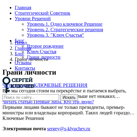
Главная
Стратегический Советник
Уровни Решений
Уровень 1. Одно ключевое Решение
Уровень 2. Стратегические решения
Уровень 3. "Ключ Счастья"
Блог
Назад
Второе рождение
Главная
Ключ Счастья
Блог
Грани личности
Грани личности
Отзывы
Контакты
Грани личности
Читать статью
КЛЮЧЕВЫЕ РЕШЕНИЯ
Все мы сегодня стоим на перекрёстке и пытаемся выбрать,
куда идти дальше, когда на карте больше нет никаких…
Искать
Читать статью
Первые лица. Кто эти люди?
Первыми лицами бывают не только президенты, премьер-
министры или владельцы корпораций. Таких людей гораздо…
Ключевые Решения
Электронная почта
sergey@s-klyuchev.ru