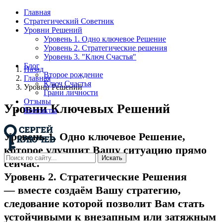
Главная
Стратегический Советник
Уровни Решений
Уровень 1. Одно ключевое Решение
Уровень 2. Стратегические решения
Уровень 3. "Ключ Счастья"
Блог
Назад
Второе рождение
Главная
Ключ Счастья
Уровни Решений
Грани личности
Отзывы
Уровни Ключевых Решений
Контакты
Уровень 1. Одно ключевое Решение,
которое улучшит Вашу ситуацию прямо
Искать
сейчас.
Уровень 2. Стратегические Решения
— вместе создаём Вашу стратегию,
следование которой позволит Вам стать
устойчивыми к внезапным или затяжным